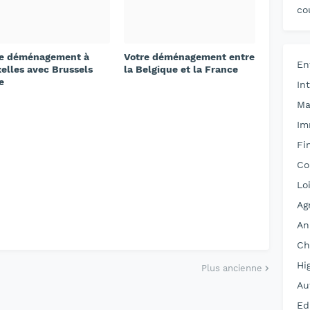
co
re déménagement à
Votre déménagement entre
En
elles avec Brussels
la Belgique et la France
e
In
Ma
Im
Fi
Co
Loi
Ag
An
Ch
Hi
Plus ancienne
Au
Ed