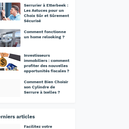
Serrurier à Etterbeek :
Les Astuces pour un
Choix Sûr et Sûrement
Sécurisé
Comment fonctionne
un home relooking ?
Investisseurs
immobiliers : comment
profiter des nouvelles
opportunités fiscales ?
Comment Bien Choisir
son Cylindre de
Serrure à Ixelles ?
rniers articles
Facilitez votre