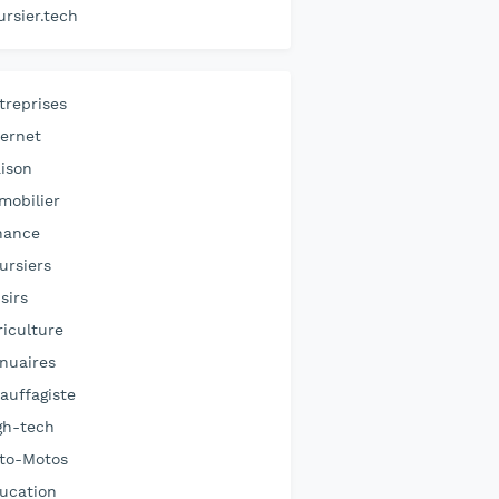
ursier.tech
treprises
ternet
ison
mobilier
nance
ursiers
sirs
riculture
nuaires
auffagiste
gh-tech
to-Motos
ucation